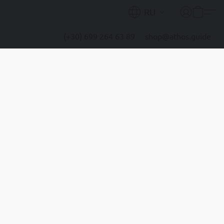
RU
(+30) 699 264 63 89
shop@athos.guide