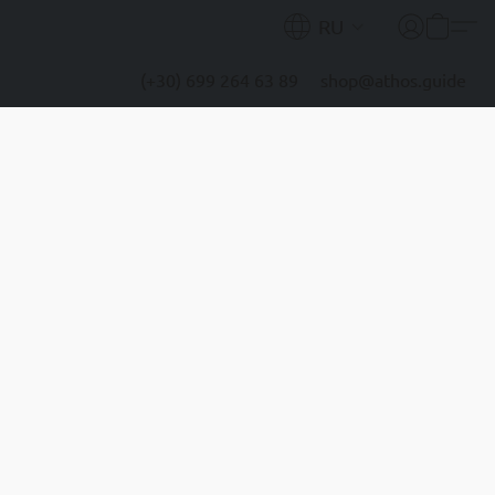
RU
(+30) 699 264 63 89
shop@athos.guide