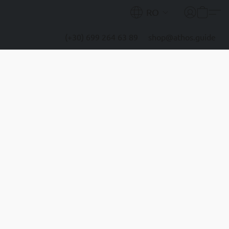
RO
(+30) 699 264 63 89
shop@athos.guide