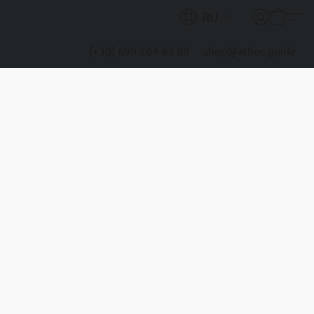
RU
(+30) 699 264 63 89
shop@athos.guide