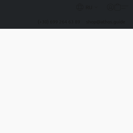
RU
(+30) 699 264 63 89
shop@athos.guide