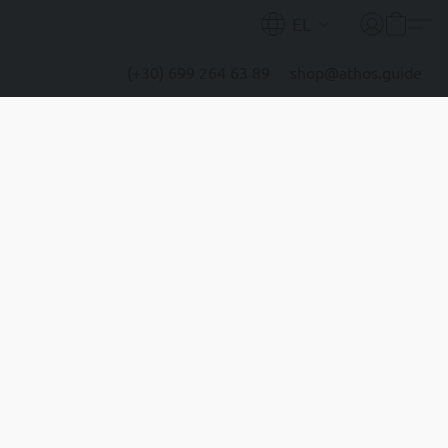
EL
(+30) 699 264 63 89
shop@athos.guide