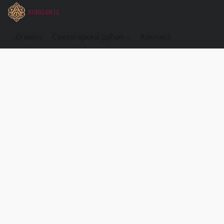
О нама
Светогорски дућан
Контакт