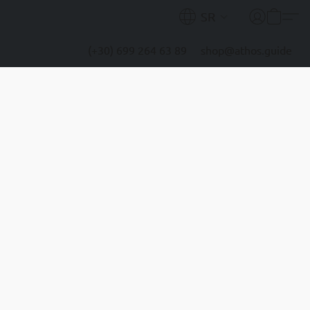
SR
(+30) 699 264 63 89
shop@athos.guide