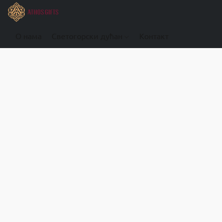
О нама
Светогорски дућан
Контакт