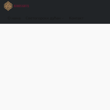
О нама
Светогорски дућан
Контакт