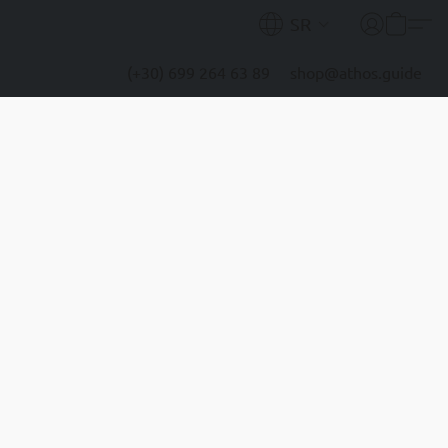
SR
(+30) 699 264 63 89
shop@athos.guide