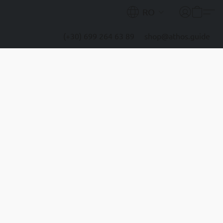
RO
(+30) 699 264 63 89
shop@athos.guide