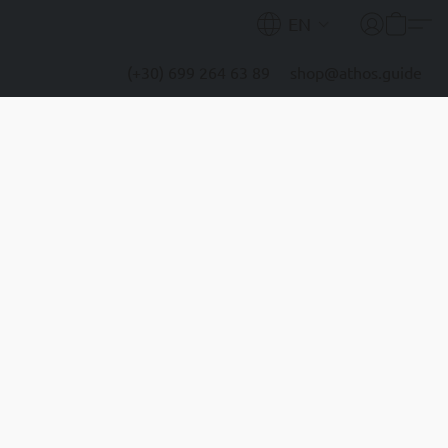
EN
(+30) 699 264 63 89
shop@athos.guide