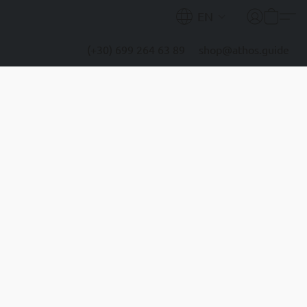
EN
(+30) 699 264 63 89
shop@athos.guide