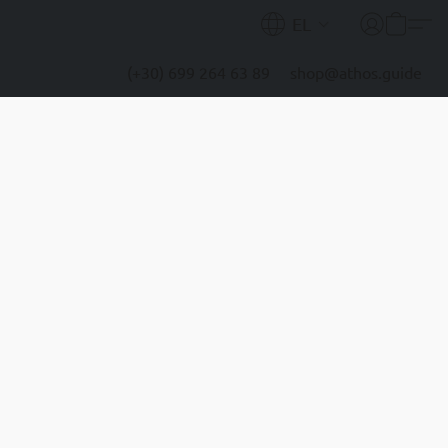
EL
(+30) 699 264 63 89
shop@athos.guide