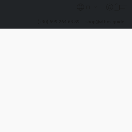
EL
(+30) 699 264 63 89
shop@athos.guide