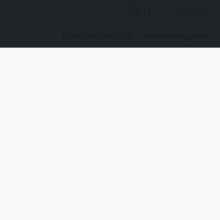
EL
(+30) 699 264 63 89
shop@athos.guide