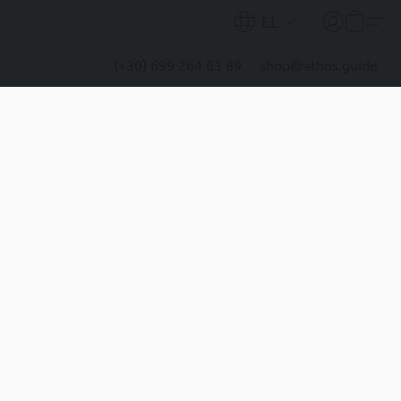
EL
(+30) 699 264 63 89
shop@athos.guide