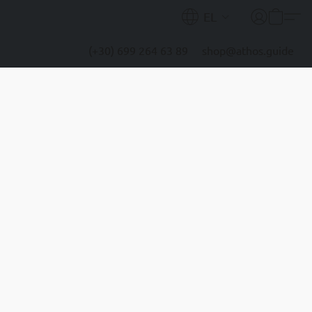
EL
(+30) 699 264 63 89
shop@athos.guide